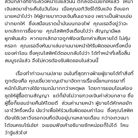
ส่วนกลางที่ชำระล่วงหน้าไปแล้วนั้น ตกลงจะไม่ยกให้แล้ว ให้นำ
เงินสดมาชำระคืนในวันโอน เมือคุณอภิวัชร์ได้รับแจ้ง จึงบอก
นายหน้าไปว่า ให้ผู้ขายมาทวงเงินคืนเอาเอง เพราะเป็นฝ่ายเอ่ย
ปากยกให้ ซึ่งเสมือนราดน้ำมันบนกองไฟ คุณเธอจึงขู่ว่าจะ
ยกเลิกการซื้อขาย คุณโสพิศจึงเตือนไปว่า สัญญามีผล
ผูกพันแล้ว หากยกเลิกอาจถูกฟ้องเรียกค่าเสียหายได้ ไม่คุ้ม
หรอก คุณเธอจึงหันมาเล่นงานนายหน้าให้รับผิดชอบครึ่งหนึ่ง
ของค่าโอน ซึ่งคุณโสพิศได้ตอบกลับไปว่า ได้ทำหน้าที่เสร็จสิ้น
สมบูรณ์แล้ว จึงไม่ควรต้องรับผิดชอบในส่วนนี้
เรื่องทำท่าจะบานปลาย จนในที่สุดทางฝ่ายผู้ขายได้ทำสิ่งที่
ถูกต้องคือ คุณเชี่ยวชาญเข้ามาจัดการเรื่องนี้แทนภรรยาที่
หนักไปในทางใช้อารมณ์มากกว่าเหตุผล โดยการยอมโอนห้อง
ชุดให้ผู้ซื้อตามสัญญา แต่ก็ยังไม่วายทวงเงินค่าส่วนกลาง ซึ่ง
ผู้ซื้อก็ยอมจ่ายคืนให้โดยดี ส่วนค่านายหน้า ผู้ขายได้หักคอยัก
เอาไว้ครึ่งหนึ่ง นัยว่าเพื่อให้ร่วมรับผิดชอบค่าโอน ซึ่งคุณโสพิศ
ต้องใช้เวลาวิ่งรอกจนหืดจับอยู่นานหลายเดือน กว่าจะทวงมา
ได้จนครบโธ่เอ้ย! จะยอมฟังเค้าอธิบายซักหน่อยก็ไม่ได้ ไหน
ว่ารู้แล้วไง!