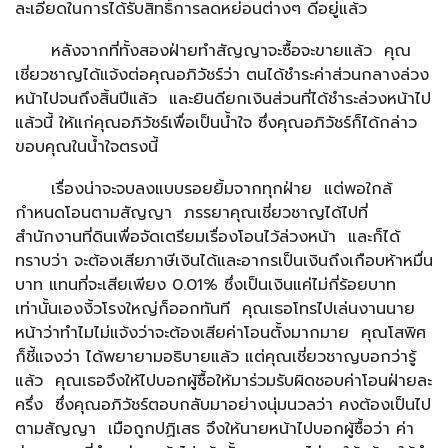
ละเอียดในการได้รับสิทธิ์การลดหย่อนต่างๆ ดีอยู่แล้ว
หลังจากที่ทั้งสองฝ่ายทำสัญญาจะซื้อจะขายแล้ว คุณ
เชี่ยวชาญได้แจ้งต่อคุณอภิวัชร์ว่า ตนได้ชำระค่าส่วนกลางล่วง
หน้าไปจนถึงสิ้นปีแล้ว และยินดียกเงินส่วนที่ได้ชำระล่วงหน้าไป
แล้วนี้ ให้แก่คุณอภิวัชร์เพื่อเป็นน้ำใจ ซึ่งคุณอภิวัชร์ก็ได้กล่าว
ขอบคุณในน้ำใจตรงนี้
เรื่องน่าจะจบลงแบบรอยยิ้มจากทุกฝ่าย แต่พอใกล้
กำหนดโอนตามสัญญา ภรรยาคุณเชี่ยวชาญได้ไปที่
สำนักงานที่ดินเพื่อจัดเตรียมเรื่องโอนไว้ล่วงหน้า และก็ได้
ทราบว่า จะต้องเสียภาษีเงินได้และอากรเป็นเงินถึงเกือบห้าหมื่น
บาท แทนที่จะเสียเพียง 0.01% ซึ่งเป็นเงินแค่ไม่กี่ร้อยบาท
เท่านั้นเองงิ้วโรงใหญ่ก็ออกทันที คุณเธอโทรไปเล่นงานนาย
หน้าว่าทำไมไม่แจ้งว่าจะต้องเสียค่าโอนตั้งมากมาย คุณโสพิศ
ก็ชี้แจงว่า ได้พยายามอธิบายแล้ว แต่คุณเชี่ยวชาญบอกว่ารู้
แล้ว คุณเธอจึงให้ไปบอกผู้ซื้อให้มาร่วมรับผิดชอบค่าโอนฝ่ายละ
ครึ่ง ซึ่งคุณอภิวัชร์ตอบกลับมาอย่างนุ่มนวลว่า คงต้องเป็นไป
ตามสัญญา เมือถูกปฏิเสธ จึงให้นายหน้าไปบอกผู้ซื้อว่า ค่า