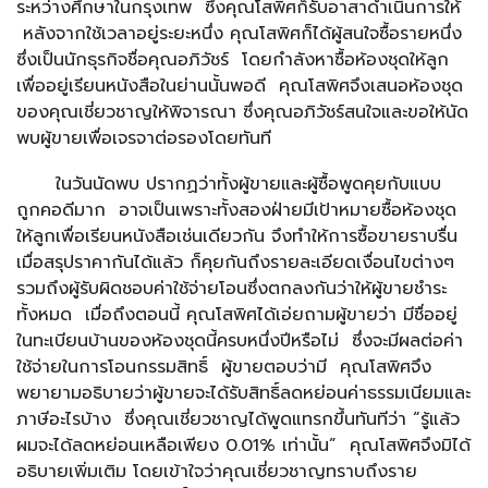
ระหว่างศึกษาในกรุงเทพ ซึ่งคุณโสพิศก็รับอาสาดำเนินการให้
หลังจากใช้เวลาอยู่ระยะหนึ่ง คุณโสพิศก็ได้ผู้สนใจซื้อรายหนึ่ง
ซึ่งเป็นนักธุรกิจชื่อคุณอภิวัชร์ โดยกำลังหาซื้อห้องชุดให้ลูก
เพื่ออยู่เรียนหนังสือในย่านนั้นพอดี คุณโสพิศจึงเสนอห้องชุด
ของคุณเชี่ยวชาญให้พิจารณา ซึ่งคุณอภิวัชร์สนใจและขอให้นัด
พบผู้ขายเพื่อเจรจาต่อรองโดยทันที
ในวันนัดพบ ปรากฏว่าทั้งผู้ขายและผู้ซื้อพูดคุยกับแบบ
ถูกคอดีมาก อาจเป็นเพราะทั้งสองฝ่ายมีเป้าหมายซื้อห้องชุด
ให้ลูกเพื่อเรียนหนังสือเช่นเดียวกัน จึงทำให้การซื้อขายราบรื่น
เมื่อสรุปราคากันได้แล้ว ก็คุยกันถึงรายละเอียดเงื่อนไขต่างๆ
รวมถึงผู้รับผิดชอบค่าใช้จ่ายโอนซึ่งตกลงกันว่าให้ผู้ขายชำระ
ทั้งหมด เมื่อถึงตอนนี้ คุณโสพิศได้เอ่ยถามผู้ขายว่า มีชื่ออยู่
ในทะเบียนบ้านของห้องชุดนี้ครบหนึ่งปีหรือไม่ ซึ่งจะมีผลต่อค่า
ใช้จ่ายในการโอนกรรมสิทธิ์ ผู้ขายตอบว่ามี คุณโสพิศจึง
พยายามอธิบายว่าผู้ขายจะได้รับสิทธิ์ลดหย่อนค่าธรรมเนียมและ
ภาษีอะไรบ้าง ซึ่งคุณเชี่ยวชาญได้พูดแทรกขึ้นทันทีว่า “รู้แล้ว
ผมจะได้ลดหย่อนเหลือเพียง 0.01% เท่านั้น” คุณโสพิศจึงมิได้
อธิบายเพิ่มเติม โดยเข้าใจว่าคุณเชี่ยวชาญทราบถึงราย