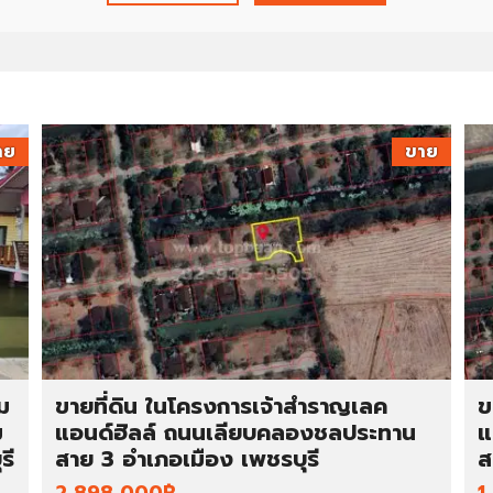
ว
ม
ง
า
น
กั
บ
าย
ขาย
เ
ร
า
ภ
า
พ
ก
า
ร
ม
ขายที่ดิน ในโครงการเจ้าสำราญเลค
ข
ทำ
ม
แอนด์ฮิลล์ ถนนเลียบคลองชลประทาน
แ
ง
า
รี
สาย 3 อำเภอเมือง เพชรบุรี
ส
น