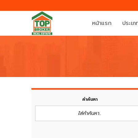
หน้าแรก
ประเภท
บ้
ที่
า
ดิ
น
น
ค
ท
อ
า
น
ว
คำค้นหา
โ
น์
ด
เ
มิ
ฮ้
เ
า
นี
ส์
ย
/