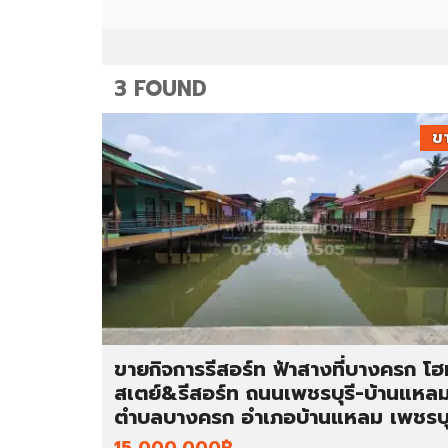
ม
ท
า
ว
น์
โ
3 FOUND
ฮ
ม
ข
อ
ตึ
พ
ก
า
แ
ร์
ถ
ท
ว
เ
/
ม
อ
น
า
ท์
ค
/
า
ขายกิจการรีสอร์ท ฟ้าสางที่บางครก โฮ
ห้
ร
อ
พ
สเตย์&รีสอร์ท ถนนเพชรบุรี-บ้านแหล
ง
า
ตำบลบางครก อำเภอบ้านแหลม เพชรบุ
เ
ณิ