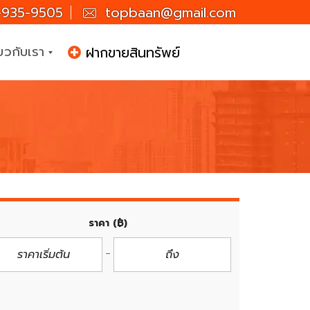
935-9505
topbaan@gmail.com
่ยวกับเรา
ฝากขายสินทรัพย์
ราคา
(฿)