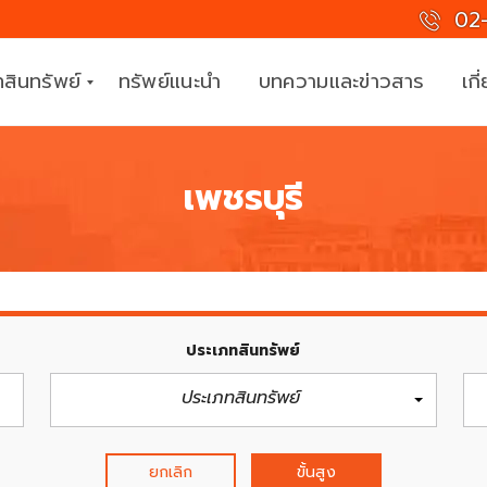
02-
สินทรัพย์
ทรัพย์แนะนำ
บทความและข่าวสาร
เกี
เพชรบุรี
ที
ม
ง
า
น
มื
อ
ประเภทสินทรัพย์
อ
า
ประเภทสินทรัพย์
ชี
พ
ยกเลิก
ขั้นสูง
ร่