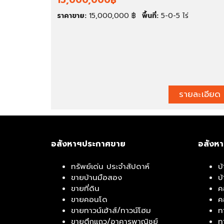
15,000,000฿
ช่
ช
า
ย์
ราคาขาย:
15,000,000 ฿
พื้นที่:
5-0-5 ไร่
สำ
โ
นั
ก
ก
ดั
ง
ง
า
/
น
โ
/
ร
รายละเอียด
โ
ง
ฮ
ง
ม
า
อ
น
อ
อสังหาฯประกาศขาย
อสังห
ฟ
ฟิ
ทรัพย์เด่น ประจำสัปดาห์
บ
ศ
ขายบ้านมือสอง
บ
ขายที่ดิน
ค
โ
กิ
ขายคอนโด
ค
ร
จ
ขายทาวน์เฮ้าส์/ทาวน์โฮม
ท
ง
ก
ขายตึกแถว/อาคารพาณิชย์
ท