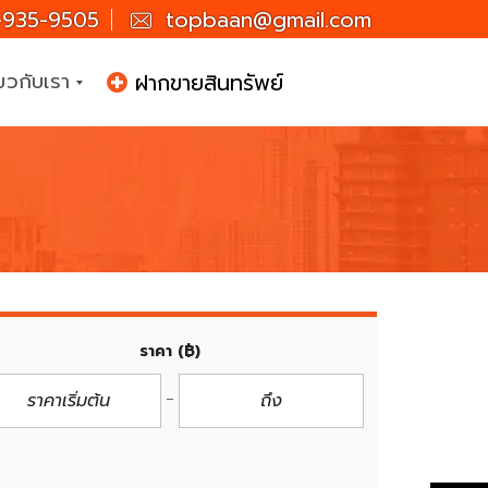
935-9505
topbaan@gmail.com
่ยวกับเรา
ฝากขายสินทรัพย์
ราคา
(฿)