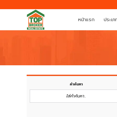
หน้าแรก
ประเภท
บ้
ที่
า
ดิ
น
น
ค
ท
อ
า
น
ว
คำค้นหา
โ
น์
ด
เ
มิ
ฮ้
เ
า
นี
ส์
ย
/