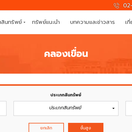
02-
สินทรัพย์
ทรัพย์แนะนำ
บทความและข่าวสาร
เกี
คลองเขื่อน
ที
ม
ง
า
น
มื
อ
ประเภทสินทรัพย์
อ
า
ประเภทสินทรัพย์
ชี
พ
ยกเลิก
ขั้นสูง
ร่