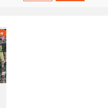
ว
ม
ง
า
น
กั
บ
าย
เ
ร
า
ภ
า
พ
ก
า
ร
ทำ
ง
า
น