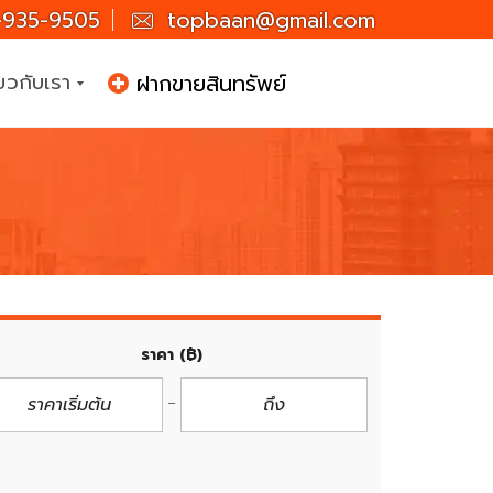
935-9505
topbaan@gmail.com
่ยวกับเรา
ฝากขายสินทรัพย์
ราคา
(฿)