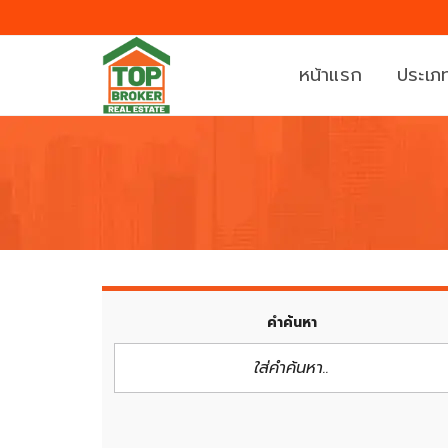
หน้าแรก
ประเภท
บ้
ที่
า
ดิ
น
น
ค
ท
อ
า
น
ว
คำค้นหา
โ
น์
ด
เ
มิ
ฮ้
เ
า
นี
ส์
ย
/