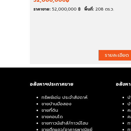
52,000,000฿
ช่
ช
า
ย์
ราคาขาย:
52,000,000 ฿
พื้นที่:
208 ตร.ว.
สำ
โ
นั
ก
ก
ดั
ง
ง
า
/
น
โ
/
ร
รายละเอียด
โ
ง
ฮ
ง
ม
า
อ
น
อ
อสังหาฯประกาศขาย
อสังห
ฟ
ฟิ
ทรัพย์เด่น ประจำสัปดาห์
บ
ศ
ขายบ้านมือสอง
บ
ขายที่ดิน
ค
โ
กิ
ขายคอนโด
ค
ร
จ
ขายทาวน์เฮ้าส์/ทาวน์โฮม
ท
ง
ก
ขายตึกแถว/อาคารพาณิชย์
ท