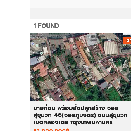
ม
ท
า
ว
น์
โ
1 FOUND
ฮ
ม
ข
อ
ตึ
พ
ก
า
แ
ร์
ถ
ท
ว
เ
/
ม
อ
น
า
ท์
ค
/
า
ขายที่ดิน พร้อมสิ่งปลูกสร้าง ซอย
ห้
ร
อ
พ
สุขุมวิท 46(ซอยภูมิจิตร) ถนนสุขุมวิท
ง
า
เขตคลองเตย กรุงเทพมหานคร
เ
ณิ