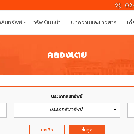
02-
สินทรัพย์
ทรัพย์แนะนำ
บทความและข่าวสาร
เกี
คลองเตย
ที
ม
ง
า
น
มื
อ
ประเภทสินทรัพย์
อ
า
ประเภทสินทรัพย์
ชี
พ
ยกเลิก
ขั้นสูง
ร่