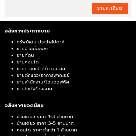
รายละเอียด
อสังหาฯประกาศขาย
ทรัพย์เด่น ประจำสัปดาห์
ขายบ้านมือสอง
ขายที่ดิน
ขายคอนโด
ขายทาวน์เฮ้าส์/ทาวน์โฮม
ขายตึกแถว/อาคารพาณิชย์
ขายสำนักงาน/โฮมออฟฟิศ
ขายโกดัง/โรงงาน
อสังหาฯยอดนิยม
บ้านเดี่ยว ราคา 1-3 ล้านบาท
บ้านเดี่ยว ราคา 3-5 ล้านบาท
คอนโด ราคาต่ำกว่า 1 ล้านบาท