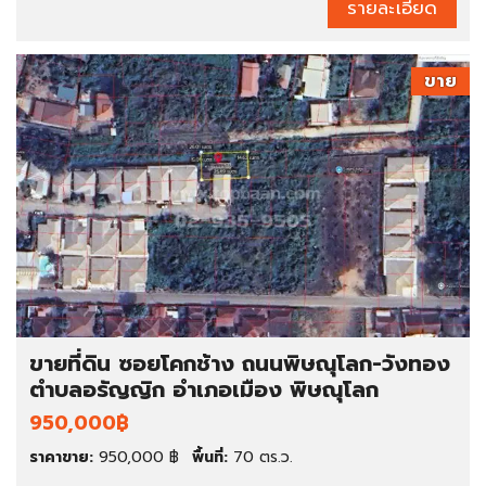
รายละเอียด
ขาย
ขายที่ดิน ซอยโคกช้าง ถนนพิษณุโลก-วังทอง
ตำบลอรัญญิก อำเภอเมือง พิษณุโลก
950,000฿
ราคาขาย:
950,000 ฿
พื้นที่:
70 ตร.ว.