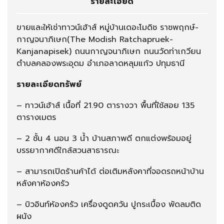
รายละเอียด
ขายและให้เช่าทาวน์เฮ้าส์ หมู่บ้านเดอะโมดิช ราชพฤกษ์-
กาญจนาภิเษก(The Modish Ratchapruek-
Kanjanapisek) ถนนกาญจนาภิเษก ถนนวัดท่าเกวียน
ตำบลคลองพระอุดม อำเภอลาดหลุมแก้ว ปทุมธานี
รายละเอียดทรัพย์
– ทาวน์เฮ้าส์ เนื้อที่ 21.90 ตารางวา พื้นที่ใช้สอย 135
ตารางเมตร
– 2 ชั้น 4 นอน 3 น้ำ บ้านสภาพดี ตกแต่งพร้อมอยู่
บรรยากาศดีใกล้สวนสาธารณะ
– สามารถเปิดร้านค้าได้ ต่อเติมหลังคาที่จอดรถหน้าบ้าน
หลังคาห้องครัว
– บิวอินท์ห้องครัว เครื่องดูดควัน ปูกระเบื้อง พัดลมติด
ผนัง