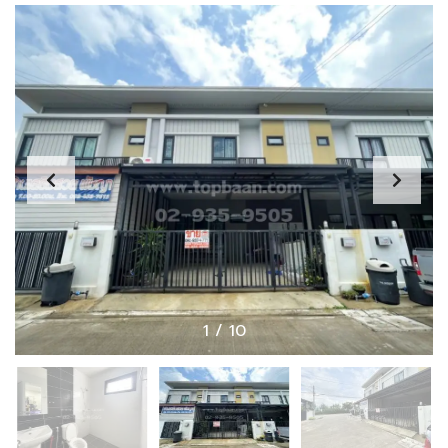
1
/
10