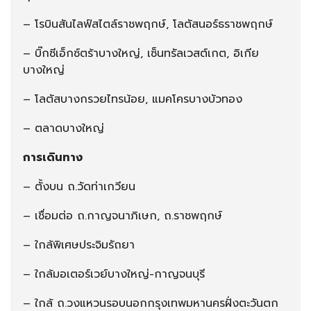
– โรบินสันไลฟ์สไตล์ราชพฤกษ์, โลตัสนอร์ธราชพฤกษ์
– บิ๊กซีเอ็กซ์ตร้าบางใหญ่, เซ็นทรัลเวสต์เกต, อิเกีย
บางใหญ่
– โลตัสบางกรวยไทรน้อย, แมคโครบางบัวทอง
– ตลาดบางใหญ่
การเดินทาง
– ตั้งบน ถ.วัดท่าเกวียน
– เชื่อมต่อ ถ.กาญจนาภิเษก, ถ.ราชพฤกษ์
– ใกล้พิเศษประจิมรัถยา
– ใกล้มอเตอร์เวย์บางใหญ่-กาญจนบุรี
– ใกล้ ถ.วงแหวนรอบนอกกรุงเทพมหานครฝั่งตะวันตก