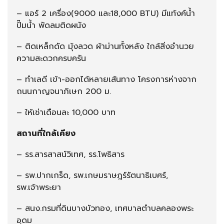
– แอร์ 2 เครื่อง(9000 และ18,000 BTU) มีแท้งค์น้ำ
ปั๊มน้ำ พัดลมติดผนัง
– ติดเหล็กดัด มุ้งลวด ผ้าม่านทั้งหลัง ใกล้สิ่งอำนวย
ความสะดวกครบครัน
– ทำเลดี เข้า-ออกได้หลายเส้นทาง โครงการห่างจาก
ถนนกาญจนาภิเษก 200 ม.
– ให้เช่าเดือนละ 10,000 บาท
สถานที่ใกล้เคียง
– รร.สารสาสน์วิเทศ, รร.โพธิสาร
– รพ.ปากเกร็ด, รพ.เกษมราษฎร์รัตนาธิเบศร์,
รพ.เจ้าพระยา
– สนง.กรมที่ดินบางบัวทอง, เทศบาลตำบลคลองพระ
อุดม