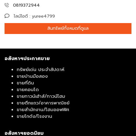
0819372944
ไลน์ไอดี : yuree4799
สินทรัพย์ทั้งหมดที่ดูแล
อสังหาฯประกาศขาย
ทรัพย์เด่น ประจำสัปดาห์
ขายบ้านมือสอง
ขายที่ดิน
ขายคอนโด
ขายทาวน์เฮ้าส์/ทาวน์โฮม
ขายตึกแถว/อาคารพาณิชย์
ขายสำนักงาน/โฮมออฟฟิศ
ขายโกดัง/โรงงาน
อสังหาฯยอดนิยม