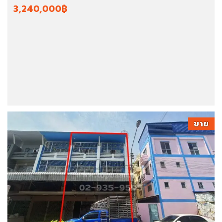
3,240,000฿
ขาย