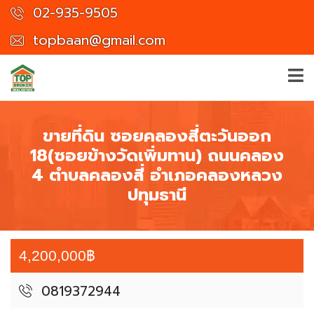
02-935-9505
topbaan@gmail.com
ขายที่ดิน ซอยคลองสี่ตะวันออก
18(ซอยข้างวัดเพิ่มทาน) ถนนคลอง
4 ตำบลคลองสี่ อำเภอคลองหลวง
ปทุมธานี
4,200,000฿
0819372944