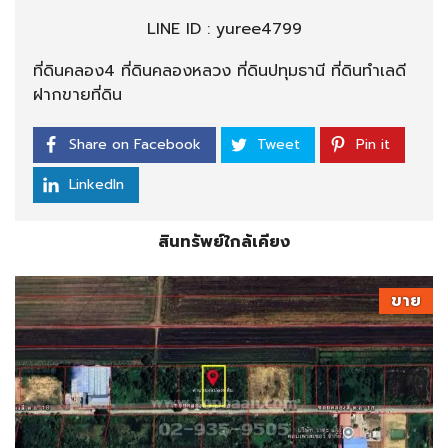
LINE ID : yuree4799
ที่ดินคลอง4 ที่ดินคลองหลวง ที่ดินปทุมธานี ที่ดินทำเลดี
ฝากขายที่ดิน
Share on Facebook
Tweet
Pin it
LinkedIn
สินทรัพย์ใกล้เคียง
ขาย