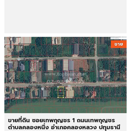
ขาย
ขายที่ดิน ซอยเทพกุญชร 1 ถนนเทพกุญชร
ตำบลคลองหนึ่ง อำเภอคลองหลวง ปทุมธานี