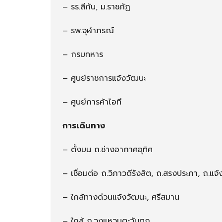
– รร.สีกัน, ม.ราชภัฏ
– รพ.จุฬาภรณ์
– กรมทหาร
– ศูนย์ราชการแจ้งวัฒนะ
– ศูนย์การค้าไอที
การเดินทาง
– ตั้งบน ถ.ช่างอากาศอุทิศ
– เชื่อมต่อ ถ.วิภาวดีรังสิต, ถ.สรงประภา, ถ.แจ
– ใกล้ทางด่วนแจ้งวัฒนะ, ศรีสมาน
– ใกล้ ถ.วงแหวนตะวันตก