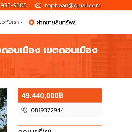
935-9505
topbaan@gmail.com
่ยวกับเรา
ฝากขายสินทรัพย์
วงดอนเมือง เขตดอนเมือง
49,440,000฿
0819372944
คุณมยุรี(ยุ)