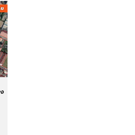
าย
อง