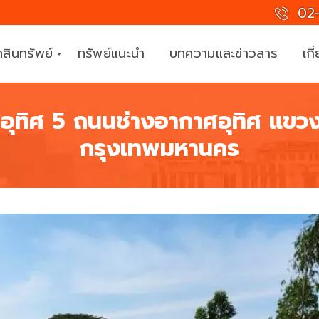
02-
สินทรัพย์
ทรัพย์แนะนำ
บทความและข่าวสาร
เกี
ศอุทิศ 5 ถนนช่างอากาศอุทิศ แข
ที
กรุงเทพมหานคร
ม
ง
า
น
มื
อ
อ
า
ชี
พ
ร่