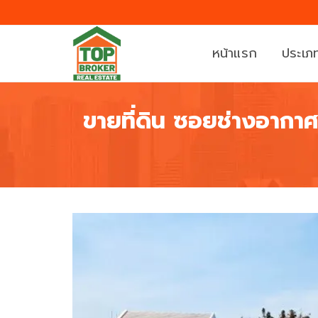
หน้าแรก
ประเภท
ขายที่ดิน ซอยช่างอากา
บ้
ที่
า
ดิ
น
น
ค
ท
อ
า
น
ว
โ
น์
ด
เ
มิ
ฮ้
เ
า
นี
ส์
ย
/