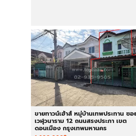
ขายทาวน์เฮ้าส์ หมู่บ้านเทพประทาน ซอ
เวฬุวนาราม 12 ถนนสรงประภา เขต
ดอนเมือง กรุงเทพมหานคร