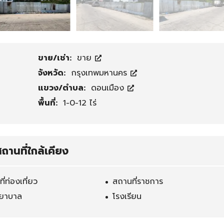
ติ
ด
ต่
อ
ขาย/เช่า:
ขาย
เ
ร
จังหวัด:
กรุงเทพมหานคร
า
แขวง/ตำบล:
ดอนเมือง
พื้นที่:
1-0-12 ไร่
ถานที่ใกล้เคียง
ี่ท่องเที่ยว
สถานที่ราชการ
ยาบาล
โรงเรียน