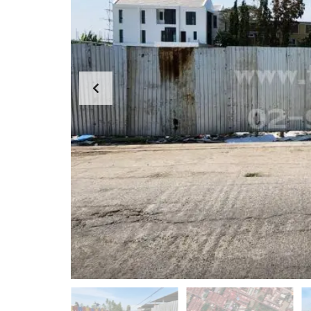
ม
ท
า
ว
น์
โ
ฮ
ม
อ
ตึ
พ
ก
า
แ
ร์
ถ
ท
ว
เ
/
ม
อ
น
า
ท์
ค
/
า
ห้
ร
อ
พ
ง
า
เ
ณิ