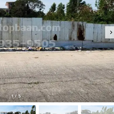
ว
ม
ง
า
น
กั
บ
เ
ร
า
ภ
า
พ
ก
า
ร
ทำ
1
/
5
ง
า
น