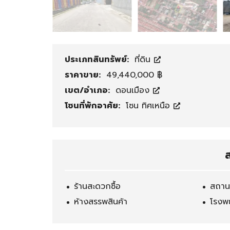
ช่
ช
า
ย์
สำ
โ
นั
ก
ก
ดั
ประเภทสินทรัพย์:
ที่ดิน
ง
ง
ราคาขาย:
49,440,000 ฿
า
/
น
โ
เขต/อำเภอ:
ดอนเมือง
/
ร
โซนที่พักอาศัย:
โซน ทิศเหนือ
โ
ง
ฮ
ง
ม
า
อ
น
อ
ส
ฟ
ฟิ
ศ
ร้านสะดวกซื้อ
สถานท
ห้างสรรพสินค้า
โรงพ
โ
กิ
ร
จ
ง
ก