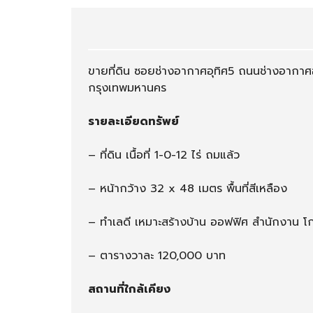
แ
า
ร
ร
ม
/
/
ร้
โ
า
ขายที่ดิน ซอยช่างอากาศอุทิศ5 ถนนช่างอากาศ
ฮ
น
กรุงเทพมหานคร
ส
ค้
เ
า
ท
รายละเอียดทรัพย์
ล
/
– ที่ดิน เนื้อที่ 1-0-12 ไร่ ถมแล้ว
เ
ก
ส
– หน้ากว้าง 32 x 48 เมตร พื้นที่สีเหลือง
เ
ฮ้
– ทำเลดี เหมาะสร้างบ้าน ออฟฟิศ สำนักงาน โ
า
ส์
– ตารางวาละ 120,000 บาท
สถานที่ใกล้เคียง