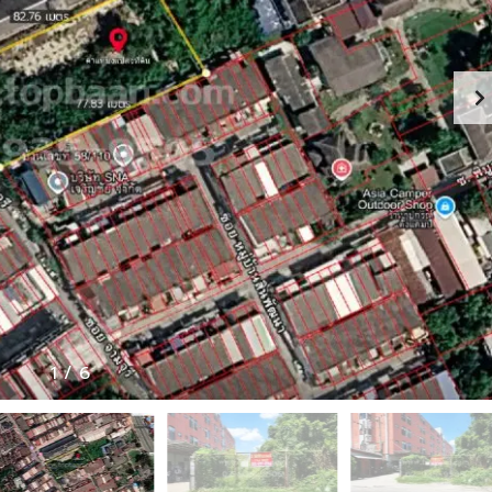
ว
ม
ง
า
น
กั
บ
เ
ร
า
ภ
า
พ
ก
า
1
/
6
ร
ทำ
ง
า
น