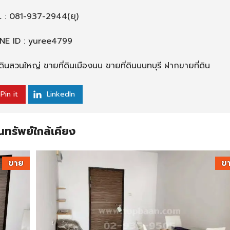
L :
081-937-2944
(ยุ)
INE ID : yuree4799
ดินสวนใหญ่ ขายที่ดินเมืองนน ขายที่ดินนนทบุรี ฝากขายที่ดิน
Pin it
LinkedIn
นทรัพย์ใกล้เคียง
ขาย
ข