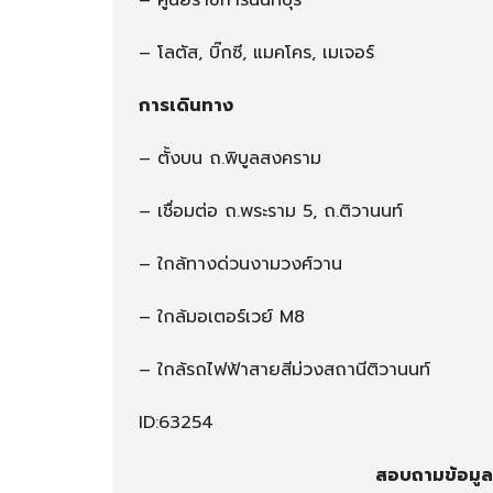
– ศูนย์ราชการนนทบุรี
– โลตัส, บิ๊กซี, แมคโคร, เมเจอร์
การเดินทาง
– ตั้งบน ถ.พิบูลสงคราม
– เชื่อมต่อ ถ.พระราม 5, ถ.ติวานนท์
– ใกล้ทางด่วนงามวงศ์วาน
– ใกล้มอเตอร์เวย์ M8
– ใกล้รถไฟฟ้าสายสีม่วงสถานีติวานนท์
ID:63254
สอบถามข้อมูลเ