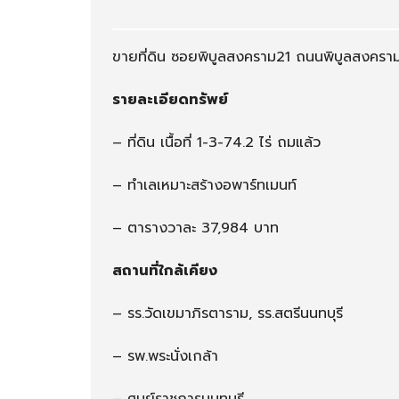
แ
า
ร
ร
ม
/
ขายที่ดิน ซอยพิบูลสงคราม21 ถนนพิบูลสงครา
/
ร้
โ
า
ฮ
น
รายละเอียดทรัพย์
ส
ค้
เ
า
– ที่ดิน เนื้อที่ 1-3-74.2 ไร่ ถมแล้ว
ท
ล
/
– ทำเลเหมาะสร้างอพาร์ทเมนท์
เ
ก
– ตารางวาละ 37,984 บาท
ส
เ
สถานที่ใกล้เคียง
ฮ้
า
ส์
– รร.วัดเขมาภิรตาราม, รร.สตรีนนทบุรี
– รพ.พระนั่งเกล้า