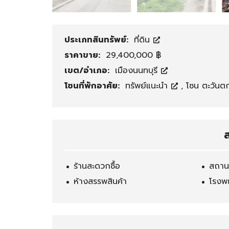
ช่
ช
า
ย์
สำ
โ
ประเภทสินทรัพย์:
ที่ดิน
นั
ก
ก
ดั
ราคาขาย:
29,400,000 ฿
ง
ง
เขต/อำเภอ:
เมืองนนทบุรี
า
/
น
โ
โซนที่พักอาศัย:
ทรัพย์แนะนำ
,
โซน ตะวัน
/
ร
โ
ง
ฮ
ง
ม
า
ส
อ
น
อ
ฟ
ร้านสะดวกซื้อ
สถานท
ฟิ
ศ
ห้างสรรพสินค้า
โรงพ
โ
กิ
ร
จ
ง
ก