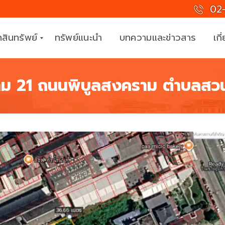
02-
สินทรัพย์
ทรัพย์แนะนำ
บทความและข่าวสาร
เกี
าม 21 ถนนพิบูลสงคราม ตำบลสวน
ที
ม
ง
า
น
มื
อ
อ
า
ชี
พ
ร่