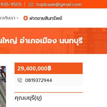
935-9505
topbaan@gmail.com
่ยวกับเรา
ฝากขายสินทรัพย์
ใหญ่ อำเภอเมือง นนทบุรี
29,400,000฿
0819372944
คุณมยุรี(ยุ)