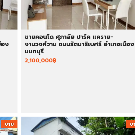
ขายคอนโด ศุภาลัย ปาร์ค แคราย-
ือง
งามวงศ์วาน ถนนรัตนาธิเบศร์ อำเภอเมือง
นนทบุรี
2,100,000฿
ขาย
ข