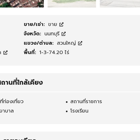
ติ
ด
ต่
ขาย/เช่า:
ขาย
อ
จังหวัด:
นนทบุรี
เ
ร
แขวง/ตำบล:
สวนใหญ่
า
ตก
พื้นที่:
1-3-74.20 ไร่
ถานที่ใกล้เคียง
ี่ท่องเที่ยว
สถานที่ราชการ
ยาบาล
โรงเรียน