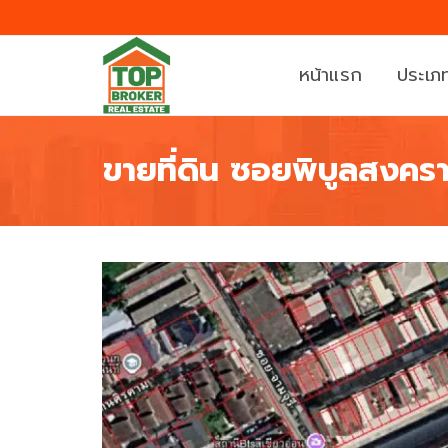
หน้าแรก
ประเภท
ขายที่ดิน ซอยพิบูลสงคร
บ้
ที่
า
ดิ
น
น
ค
ท
อ
า
น
ว
โ
น์
ด
เ
มิ
ฮ้
เ
า
นี
ส์
ย
/