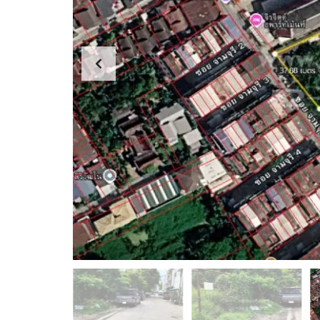
ม
ท
า
ว
น์
โ
ฮ
ม
อ
ตึ
พ
ก
า
แ
ร์
ถ
ท
ว
เ
/
ม
อ
น
า
ท์
ค
/
า
ห้
ร
อ
พ
ง
า
เ
ณิ