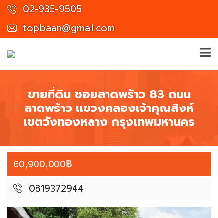
02-935-9505
topbaan@gmail.com
ขายที่ดิน ซอยลาดพร้าว 83 ถนน
ลาดพร้าว แขวงคลองเจ้าคุณสิงห์
เขตวังทองหลาง กรุงเทพมหานคร
60,900,000฿
0819372944