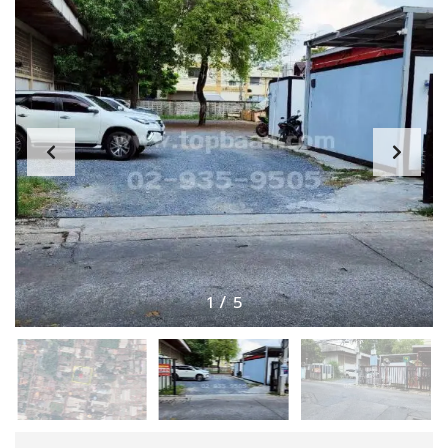
1
/
5