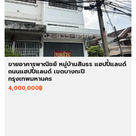
ขายอาคารพาณิชย์ หมู่บ้านสินธร แฮปปี้แลนด์
ถนนแฮปปี้แลนด์ เขตบางกะปิ
กรุงเทพมหานคร
4,000,000฿