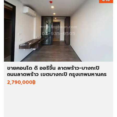
ขายคอนโด ดิ ออริจิ้น ลาดพร้าว-บางกะปิ
ถนนลาดพร้าว เขตบางกะปิ กรุงเทพมหานคร
2,790,000฿