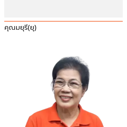
คุณมยุรี(ยุ)