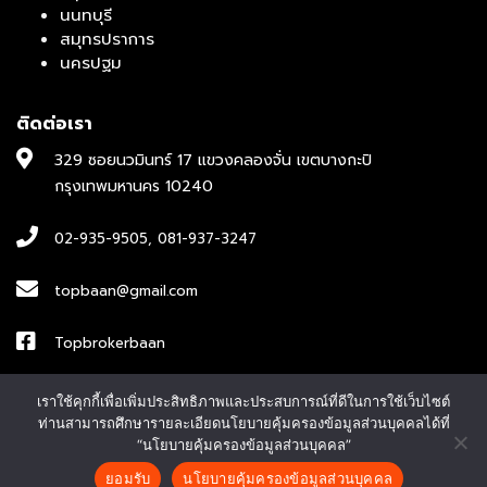
นนทบุรี
สมุทรปราการ
นครปฐม
ติดต่อเรา
329 ซอยนวมินทร์ 17 แขวงคลองจั่น เขตบางกะปิ
กรุงเทพมหานคร 10240
02-935-9505
,
081-937-3247
topbaan@gmail.com
Topbrokerbaan
ID : topbroker1
เราใช้คุกกี้เพื่อเพิ่มประสิทธิภาพและประสบการณ์ที่ดีในการใช้เว็บไซต์
ท่านสามารถศึกษารายละเอียดนโยบายคุ้มครองข้อมูลส่วนบุคคลได้ที่
“นโยบายคุ้มครองข้อมูลส่วนบุคคล”
© Copyright 2022 บริษัท ท๊อป โบรกเกอร์ จำกัด Designed by
CJ
ยอมรับ
นโยบายคุ้มครองข้อมูลส่วนบุคคล
↓