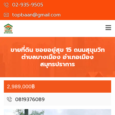
02-935-9505
topbaan@gmail.com
ขายที่ดิน ซอยอยู่สุข 15 ถนนสุขุมวิท
ตำบลบางเมือง อำเภอเมือง
สมุทรปราการ
2,989,000฿
0819376089