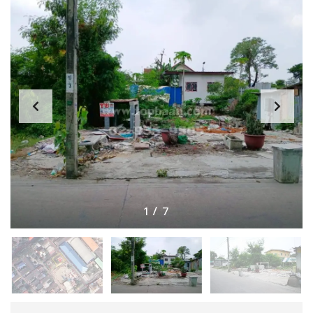
1
/
7