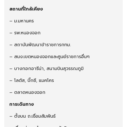
สถานที่ใกล้เคียง
– ม.มหานคร
– รพ.หนองจอก
– สถาบันพัฒนาข้าราชการกทม.
– สนง.เขตหนองจอกและศูนย์ราชการอื่นๆ
– บางกอกอารีน่า, สนามบินสุวรรณภูมิ
– โลตัส, บิ๊กซี, แมคโคร
– ตลาดหนองจอก
การเดินทาง
– ตั้งบน ถ.เชื่อมสัมพันธ์