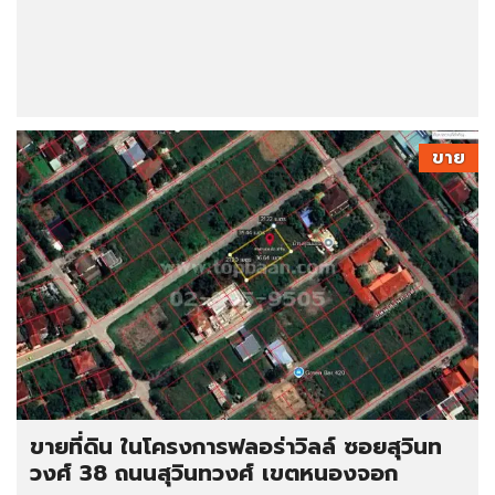
ขาย
ขายที่ดิน ในโครงการฟลอร่าวิลล์ ซอยสุวินท
วงศ์ 38 ถนนสุวินทวงศ์ เขตหนองจอก