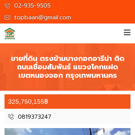
02-935-9505
topbaan@gmail.com
ขายที่ดิน ตรงข้ามบางกอกอารีน่า ติด
ถนนเชื่อมสัมพันธ์ แขวงโคกแฝด
เขตหนองจอก กรุงเทพมหานคร
325,750,155฿
0819373247