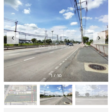
1
/
10