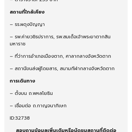
สถานที่ใกล้เคียง
– รร.ผดุงปัญญา
– รพ.ค่ายวชิรปราการ, รพ.สมเด็จเจ้าพระยาตากสิน
มหาราช
– ที่ว่าการอำเภอเมืองตาก, ศาลากลางจังหวัดตาก
– สถานีขนส่งผู้โดยสาร, สนามกีฬากลางจังหวัดตาก
การเดินทาง
– ตั้งบน ถ.พหลโยธิน
– เชื่อมต่อ ถ.กาญจนาภิเษก
ID:32738
สอบถามข้อมูลเพิ่มเติมหรือนัดชมสถานที่ติดต่อ