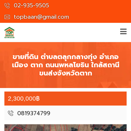
02-935-9505
topbaan@gmail.com
ขายที่ดิน ตำบลตลุกกลางทุ่ง อำเภอ
เมือง ตาก ถนนพหลโยธิน ใกล้สถานี
ขนส่งจังหวัดตาก
2,300,000฿
0819374799