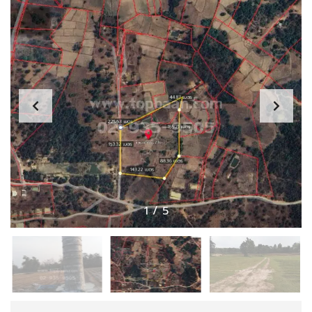
1
/
5