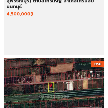
สุพรรณบุรี) ตำบลไทรใหญ่ อำเภอไทรน้อย
นนทบุรี
4,500,000฿
ขาย