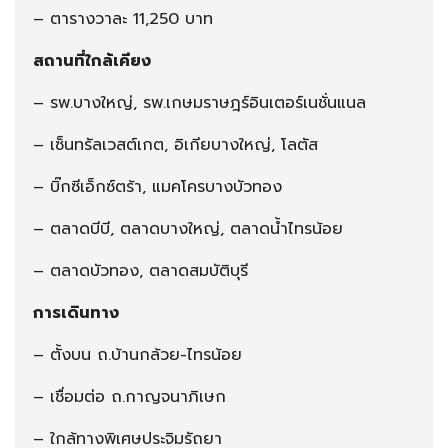
– ตารางวาละ 11,250 บาท
สถานที่ใกล้เคียง
– รพ.บางใหญ่, รพ.เกษมราษฎร์อินเตอร์เนชั่นแนล
– เซ็นทรัลเวสต์เกต, อิเกียบางใหญ่, โลตัส
– บิ๊กซีเอ็กซ์ตร้า, แมคโครบางบัวทอง
– ตลาดบีบี, ตลาดบางใหญ่, ตลาดน้ำไทรน้อย
– ตลาดบัวทอง, ตลาดสมบัติบุรี
การเดินทาง
– ตั้งบน ถ.บ้านกล้วย-ไทรน้อย
– เชื่อมต่อ ถ.กาญจนาภิเษก
– ใกล้ทางพิเศษประจิมรัถยา