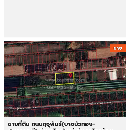
ขาย
ขายที่ดิน ถนนฤชุพันธ์(บางบัวทอง-