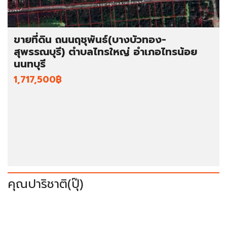
ขายที่ดิน ถนนฤชุพันธ์(บางบัวทอง-
สุพรรณบุรี) ตำบลไทรใหญ่ อำเภอไทรน้อย
นนทบุรี
1,717,500฿
คุณปาริชาติ(ปุ๊)