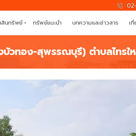
02-
สินทรัพย์
ทรัพย์แนะนำ
บทความและข่าวสาร
เกี
างบัวทอง-สุพรรณบุรี) ตำบลไทรใ
ที
ม
ง
า
น
มื
อ
อ
า
ชี
พ
ร่