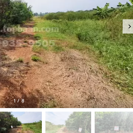
ว
ม
ง
า
น
กั
บ
เ
ร
า
ภ
า
พ
ก
า
1
/
8
ร
ทำ
ง
า
น