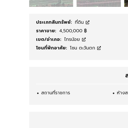
ช่
ช
า
ย์
สำ
โ
ประเภทสินทรัพย์:
ที่ดิน
นั
ก
ก
ดั
ราคาขาย:
4,500,000 ฿
ง
ง
เขต/อำเภอ:
ไทรน้อย
า
/
น
โ
โซนที่พักอาศัย:
โซน ตะวันตก
/
ร
โ
ง
ฮ
ง
ม
า
ส
อ
น
อ
ฟ
สถานที่ราชการ
ห้างส
ฟิ
ศ
โ
กิ
ร
จ
ง
ก