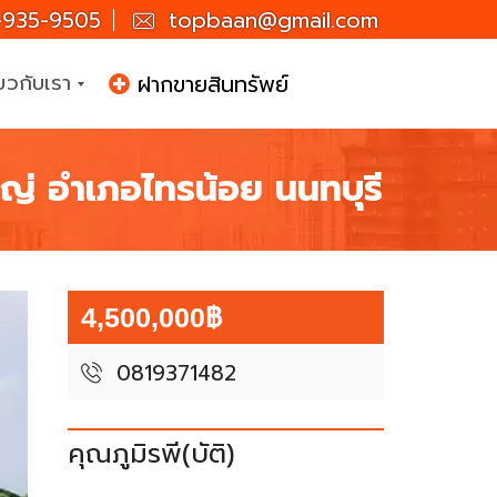
935-9505
topbaan@gmail.com
่ยวกับเรา
ฝากขายสินทรัพย์
หญ่ อำเภอไทรน้อย นนทบุรี
4,500,000฿
0819371482
คุณภูมิรพี(บัติ)