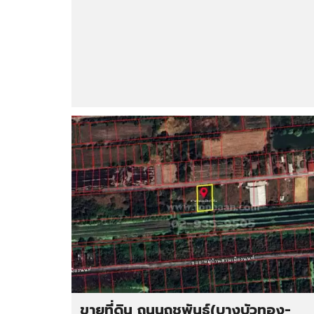
ขายที่ดิน ถนนฤชุพันธ์(บางบัวทอง-