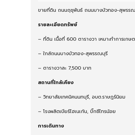
แ
า
ร
ร
ขายที่ดิน ถนนฤชุพันธ์ ถนนบางบัวทอง-สุพรรณ
ม
/
/
ร้
รายละเอียดทรัพย์
โ
า
ฮ
น
ส
ค้
– ที่ดิน เนื้อที่ 600 ตารางวา เหมาะทำการเกษ
เ
า
ท
– ใกล้ถนนบางบัวทอง-สุพรรณบุรี
ล
/
– ตารางวาละ 7,500 บาท
เ
ก
ส
สถานที่ใกล้เคียง
เ
ฮ้
– วิทยาลัยเทคนิคนนทบุรี, อบต.ราษฎร์นิยม
า
ส์
– โรงผลิตเบียร์ไฮเนเก้น, บิ๊กซีไทรน้อย
การเดินทาง