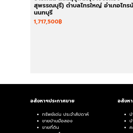
สุพรรณบุรี) ตำบลไทรใหญ่ อำเภอไทรน
นนทบุรี
1,717,500฿
อสังหาฯประกาศขาย
อสังห
ทรัพย์เด่น ประจำสัปดาห์
บ
ขายบ้านมือสอง
บ
ขายที่ดิน
ค