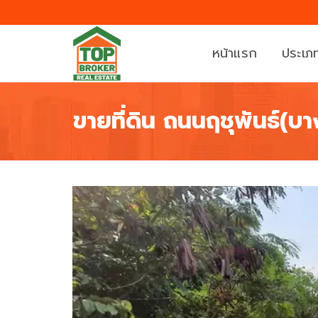
หน้าแรก
ประเภท
ขายที่ดิน ถนนฤชุพันธ์(บ
บ้
ที่
า
ดิ
น
น
ค
ท
อ
า
น
ว
โ
น์
ด
เ
มิ
ฮ้
เ
า
นี
ส์
ย
/