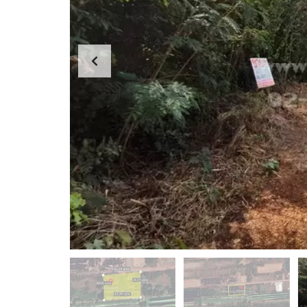
ม
ท
า
ว
น์
โ
ฮ
ม
อ
ตึ
พ
ก
า
แ
ร์
ถ
ท
ว
เ
/
ม
อ
น
า
ท์
ค
/
า
ห้
ร
อ
พ
ง
า
เ
ณิ