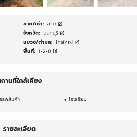
ติ
ด
ต่
ขาย/เช่า:
ขาย
อ
จังหวัด:
นนทบุรี
เ
ร
แขวง/ตำบล:
ไทรใหญ่
า
พื้นที่:
1-2-0 ไร่
ถานที่ใกล้เคียง
รรพสินค้า
โรงเรียน
รายละเอียด