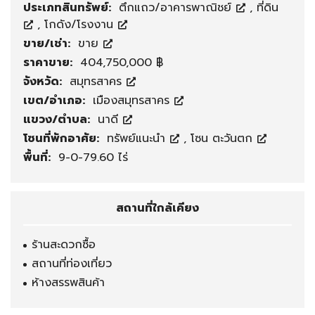
ประเภทสินทรัพย์:
ตึกแถว/อาคารพาณิชย์
,
ที่ดิน
,
โกดัง/โรงงาน
ขาย/เช่า:
ขาย
ราคาขาย:
404,750,000 ฿
จังหวัด:
สมุทรสาคร
เขต/อำเภอ:
เมืองสมุทรสาคร
แขวง/ตำบล:
นาดี
โซนที่พักอาศัย:
ทรัพย์แนะนำ
,
โซน ตะวันตก
พื้นที่:
9-0-79.60 ไร่
สถานที่ใกล้เคียง
ร้านสะดวกซื้อ
สถานที่ท่องเที่ยว
ห้างสรรพสินค้า