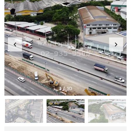
1
/
10