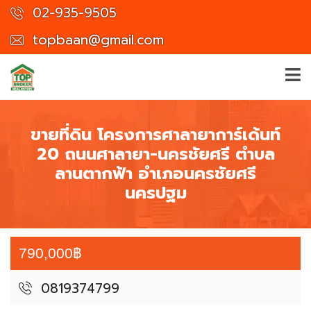
02-935-9505
topbaan@gmail.com
ขายที่ดิน โครงการศาลายาการ์เด้นท์
20 ถนนศาลายา-นครชัยศรี ตำบล
ลานตากฟ้า อำเภอนครชัยศรี
นครปฐม
790,000฿
0819374799