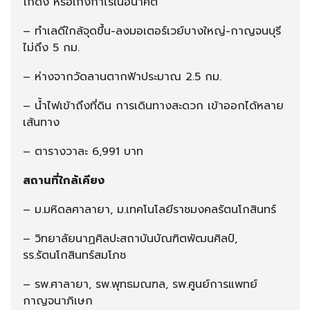
โกดัง หรือเก็งกำไรในอนาคต
– ทำเลดีใกล้จุดขึ้น-ลงมอเตอร์เวย์บางใหญ่-กาญจนบุรี
ไม่ถึง 5 กม.
– ห่างจากวัดลานตากฟ้าประมาณ 2.5 กม.
– น้ำไฟเข้าถึงที่ดิน การเดินทางสะดวก เข้าออกได้หลาย
เส้นทาง
– ตารางวาละ 6,991 บาท
สถานที่ใกล้เคียง
– ม.มหิดลศาลายา, ม.เทคโนโลยีราชมงคลรัตนโกสินทร์
– วิทยาลัยนาฏศิลปะสถาบันบัณฑิตพัฒนศิลป์,
รร.รัตนโกสินทร์สมโภช
– รพ.ศาลายา, รพ.พุทธมณฑล, รพ.ศูนย์การแพทย์
กาญจนาภิเษก