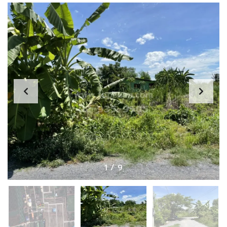
1
/
9