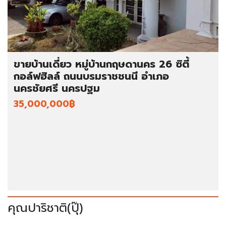
ขายบ้านเดี่ยว หมู่บ้านกฤษดานคร 26 ซิตี้
กอล์ฟฮิลล์ ถนนบรมราชชนนี อำเภอ
นครชัยศรี นครปฐม
35,000,000฿
คุณปาริชาติ(ปุ๊)