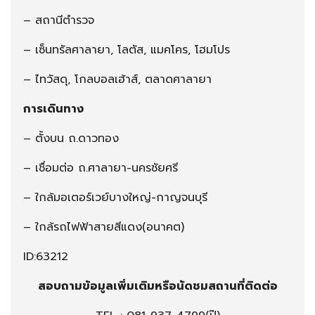
– สถานีตำรวจ
– เซ็นทรัลศาลายา, โลตัส, แมคโคร, โฮมโปร
– ไทวัสดุ, โกลบอลเฮ้าส์, ตลาดศาลายา
การเดินทาง
– ตั้งบน ถ.ดาวทอง
– เชื่อมต่อ ถ.ศาลายา-นครชัยศรี
– ใกล้มอเตอร์เวย์บางใหญ่-กาญจนบุรี
– ใกล้รถไฟฟ้าสายสีแดง(อนาคต)
ID:63212
สอบถามข้อมูลเพิ่มเติมหรือนัดชมสถานที่ติดต่อ