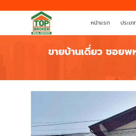
หน้าแรก
ประเภท
ขายบ้านเดี่ยว ซอยพ
บ้
ที่
า
ดิ
น
น
ค
ท
อ
า
น
ว
โ
น์
ด
เ
มิ
ฮ้
เ
า
นี
ส์
ย
/