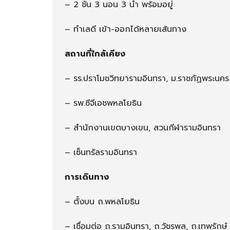
– 2 ชั้น 3 นอน 3 น้ำ พร้อมอยู่
– ทำเลดี เข้า-ออกได้หลายเส้นทาง
สถานที่ใกล้เคียง
– รร.ปราโมชวิทยารามอินทรา, ม.ราชภัฏพระนคร
– รพ.ซีจีเอชพหลโยธิน
– สำนักงานเขตบางเขน, สวนกีฬารามอินทรา
– เซ็นทรัลรามอินทรา
การเดินทาง
– ตั้งบน ถ.พหลโยธิน
– เชื่อมต่อ ถ.รามอินทรา, ถ.วัชรพล, ถ.เทพรักษ์