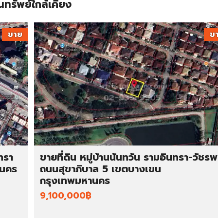
นทรัพย์ใกล้เคียง
ขาย
ข
ทรา
ขายที่ดิน หมู่บ้านนันทวัน รามอินทรา-วัชร
านคร
ถนนสุขาภิบาล 5 เขตบางเขน
กรุงเทพมหานคร
9,100,000฿