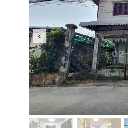
ม
ท
า
ว
น์
โ
ฮ
ม
อ
ตึ
พ
ก
า
แ
ร์
ถ
ท
ว
เ
/
ม
อ
น
า
ท์
ค
/
า
ห้
ร
อ
พ
ง
า
เ
ณิ