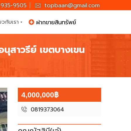
935-9505
topbaan@gmail.com
่ยวกับเรา
ฝากขายสินทรัพย์
นุสาวรีย์ เขตบางเขน
4,000,000฿
0819373064
คุณณัฐสินี(เอ๋)