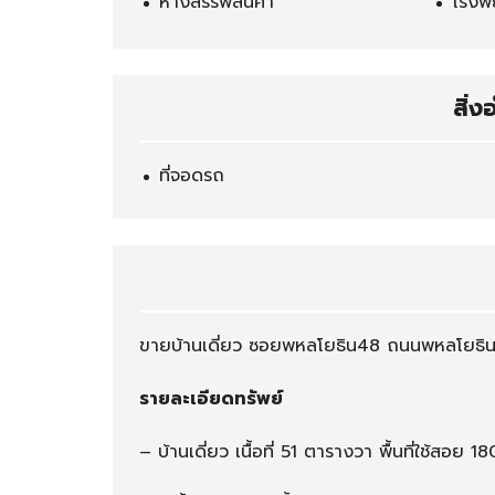
ห้างสรรพสินค้า
โรงพ
แ
า
ร
ร
ม
/
/
ร้
โ
า
สิ่
ฮ
น
ส
ค้
เ
า
ที่จอดรถ
ท
ล
/
เ
ก
ส
เ
ฮ้
ขายบ้านเดี่ยว ซอยพหลโยธิน48 ถนนพหลโยธิน
า
ส์
รายละเอียดทรัพย์
– บ้านเดี่ยว เนื้อที่ 51 ตารางวา พื้นที่ใช้สอย