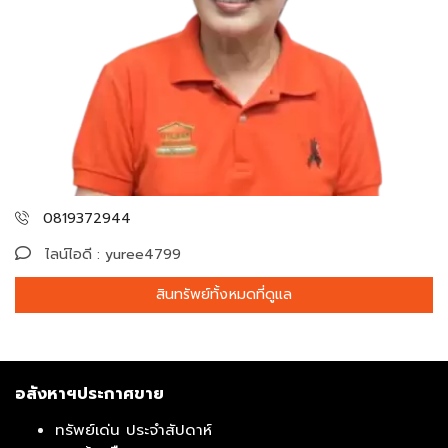
0819372944
ไลน์ไอดี : yuree4799
สินทรัพย์ทั้งหมดที่ดูแล
อสังหาฯประกาศขาย
ทรัพย์เด่น ประจำสัปดาห์