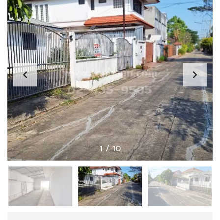
1
/
10