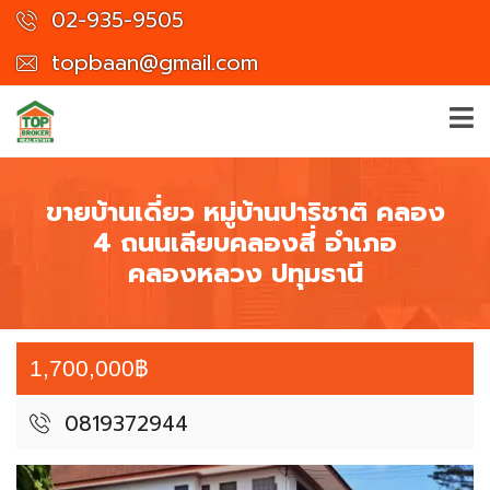
02-935-9505
topbaan@gmail.com
ขายบ้านเดี่ยว หมู่บ้านปาริชาติ คลอง
4 ถนนเลียบคลองสี่ อำเภอ
คลองหลวง ปทุมธานี
1,700,000฿
0819372944