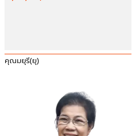
คุณมยุรี(ยุ)