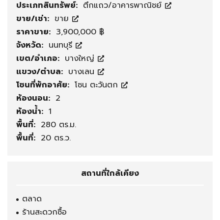
ประเภทสินทรัพย์:
ตึกแถว/อาคารพาณิชย์
ขาย/เช่า:
ขาย
ราคาขาย:
3,900,000 ฿
จังหวัด:
นนทบุรี
เขต/อำเภอ:
บางใหญ่
แขวง/ตำบล:
บางเลน
โซนที่พักอาศัย:
โซน ตะวันตก
ห้องนอน:
2
ห้องน้ำ:
1
พื้นที่:
280 ตร.ม.
พื้นที่:
20 ตร.ว.
สถานที่ใกล้เคียง
ตลาด
ร้านสะดวกซื้อ