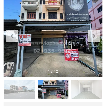
1
/
10