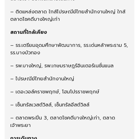
– ติดแหล่งตลาด ใกล้ไปรษณีย์ไทยสำนักงานใหญ่ ใกล้
ตลาดโชคดีบางใหญ่เก่า
สถานที่ใกล้เคียง
– รร.เตรียมอุดมศึกษาพัฒนาการ, รร.เด่นหล้าพระราม 5,
รร.บางบัวทอง
– รพ.บางใหญ่, รพ.เกษมราษฎร์อินเตอร์เนชั่นแนล
– ไปรษณีย์ไทยสำนักงานใหญ่
– เดอะวอล์คราชพฤกษ์, โฮมโปรราชพฤกษ์
– เซ็นทรัลเวสต์วิลล์, เซ็นทรัลอีสต์วิลล์
– ตลาดพระปิ่น 3, ตลาดโชคดีบางใหญ่เก่า, ตลาด
เจ้าพระยา
การเดินทาง