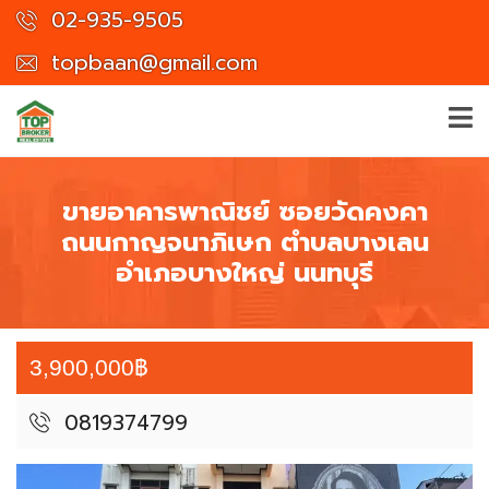
02-935-9505
topbaan@gmail.com
ขายอาคารพาณิชย์ ซอยวัดคงคา
ถนนกาญจนาภิเษก ตำบลบางเลน
อำเภอบางใหญ่ นนทบุรี
3,900,000฿
0819374799