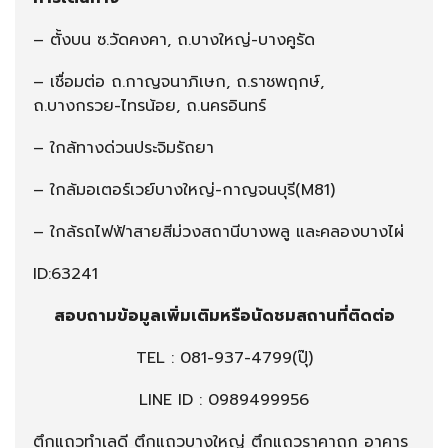
– ตั้งบน ซ.วัดคงคา, ถ.บางใหญ่-บางคูรัด
– เชื่อมต่อ ถ.กาญจนาภิเษก, ถ.ราชพฤกษ์,
ถ.บางกรวย-ไทรน้อย, ถ.นครอินทร์
– ใกล้ทางด่วนประจิมรัถยา
– ใกล้มอเตอร์เวย์บางใหญ่-กาญจนบุรี(M81)
– ใกล้รถไฟฟ้าสายสีม่วงสถานีบางพลู และคลองบางไผ่
ID:63241
สอบถามข้อมูลเพิ่มเติมหรือนัดชมสถานที่ติดต่อ
TEL :
081-937-4799
(ปุ๊)
LINE ID : 0989499956
ตึกแถวทำเลดี ตึกแถวบางใหญ่ ตึกแถวราคาถูก อาคาร