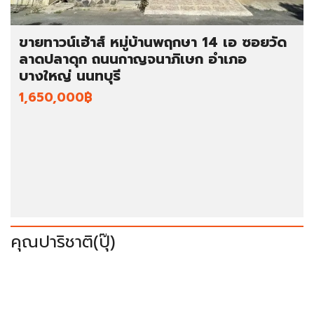
ขายทาวน์เฮ้าส์ หมู่บ้านพฤกษา 14 เอ ซอยวัด
ลาดปลาดุก ถนนกาญจนาภิเษก อำเภอ
บางใหญ่ นนทบุรี
1,650,000฿
คุณปาริชาติ(ปุ๊)