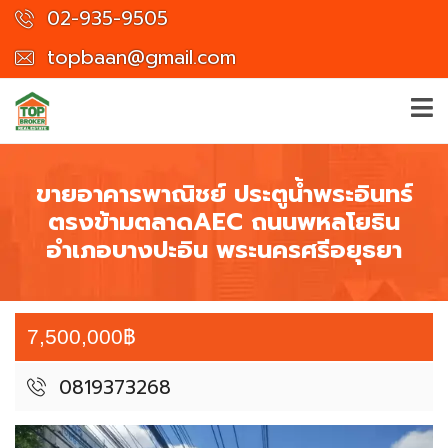
02-935-9505
topbaan@gmail.com
ขายอาคารพาณิชย์ ประตูน้ำพระอินทร์
ตรงข้ามตลาดAEC ถนนพหลโยธิน
อำเภอบางปะอิน พระนครศรีอยุธยา
7,500,000฿
0819373268