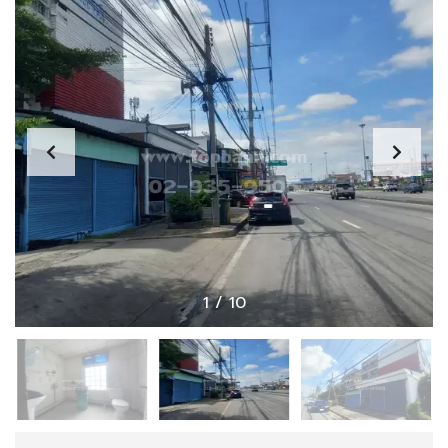
1
/
10