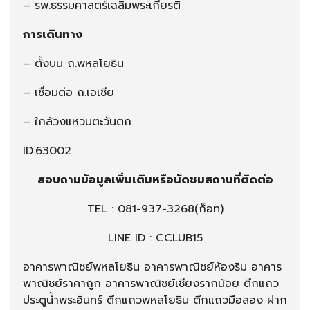
– รพ.ธรรมศาสตร์เฉลิมพระเกียรติ
การเดินทาง
– ตั้งบน ถ.พหลโยธิน
– เชื่อมต่อ ถ.เอเชีย
– ใกล้วงแหวนตะวันตก
ID:63002
สอบถามข้อมูลเพิ่มเติมหรือนัดชมสถานที่ติดต่อ
TEL :
081-937-3268
(ก็อท)
LINE ID : CCLUB15
อาคารพาณิชย์พหลโยธิน อาคารพาณิชย์ห้องริม อาคาร
พาณิชย์ราคาถูก อาคารพาณิชย์เชียงรากน้อย ตึกแถว
ประตูน้ำพระอินทร์ ตึกแถวพหลโยธิน ตึกแถวมือสอง ฝาก