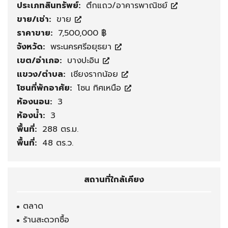
ประเภทสินทรัพย์:
ตึกแถว/อาคารพาณิชย์
ขาย/เช่า:
ขาย
ราคาขาย:
7,500,000 ฿
จังหวัด:
พระนครศรีอยุธยา
เขต/อำเภอ:
บางปะอิน
แขวง/ตำบล:
เชียงรากน้อย
โซนที่พักอาศัย:
โซน ทิศเหนือ
ห้องนอน:
3
ห้องน้ำ:
3
พื้นที่:
288 ตร.ม.
พื้นที่:
48 ตร.ว.
สถานที่ใกล้เคียง
ตลาด
ร้านสะดวกซื้อ