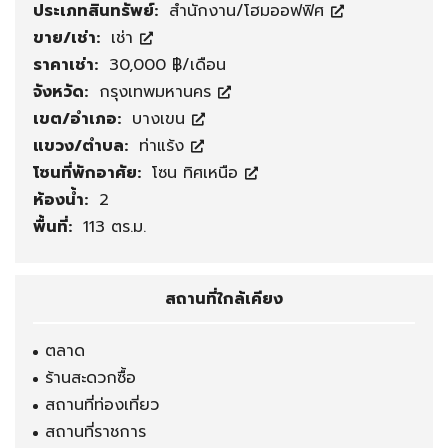
ประเภทสินทรัพย์:
สำนักงาน/โฮมออฟฟิศ
ขาย/เช่า:
เช่า
ราคาเช่า:
30,000 ฿/เดือน
จังหวัด:
กรุงเทพมหานคร
เขต/อำเภอ:
บางเขน
แขวง/ตำบล:
ท่าแร้ง
โซนที่พักอาศัย:
โซน ทิศเหนือ
ห้องน้ำ:
2
พื้นที่:
113 ตร.ม.
สถานที่ใกล้เคียง
ตลาด
ร้านสะดวกซื้อ
สถานที่ท่องเที่ยว
สถานที่ราชการ