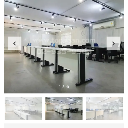
1
/
6