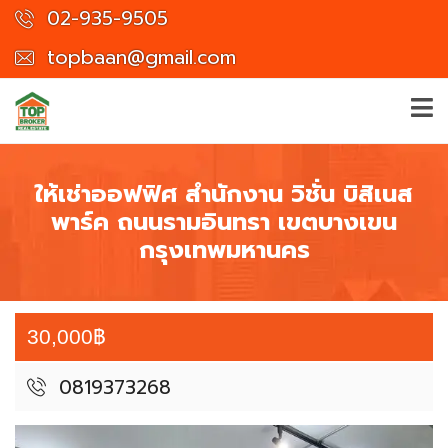
02-935-9505
topbaan@gmail.com
ให้เช่าออฟฟิศ สำนักงาน วิชั่น บิสิเนส
พาร์ค ถนนรามอินทรา เขตบางเขน
กรุงเทพมหานคร
30,000฿
0819373268