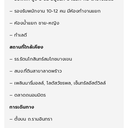
– รองรับพนักงาน 10-12 คน มีห้องทำงานแยก
– ห้องน้ำแยก ชาย-หญิง
– ทำเลดี
สถานที่ใกล้เคียง
– รร.รัตนโกสินทร์สมโภชบางเขน
– สนง.ที่ดินสาขาลาดพร้าว
– เพลินนารี่มอลล์, โลตัสวัชรพล, เซ็นทรัลอีสต์วิลล์
– ตลาดถนอมมิตร
การเดินทาง
– ตั้งบน ถ.รามอินทรา