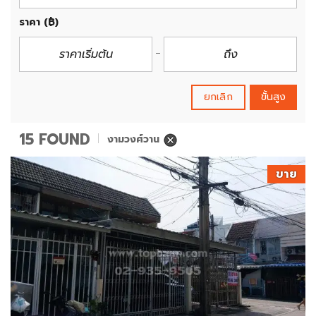
ราคา
(฿)
ยกเลิก
ขั้นสูง
15 FOUND
งามวงศ์วาน
ขาย