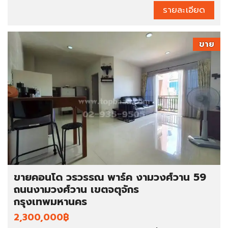
รายละเอียด
ขาย
ขายคอนโด วรวรรณ พาร์ค งามวงศ์วาน 59
ถนนงามวงศ์วาน เขตจตุจักร
กรุงเทพมหานคร
2,300,000฿