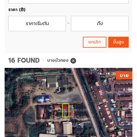
ราคา
(฿)
ยกเลิก
ขั้นสูง
16 FOUND
บางบัวทอง
ขาย