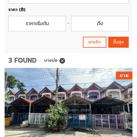
ราคา
(฿)
ยกเลิก
ขั้นสูง
3 FOUND
บางบ่อ
ขาย