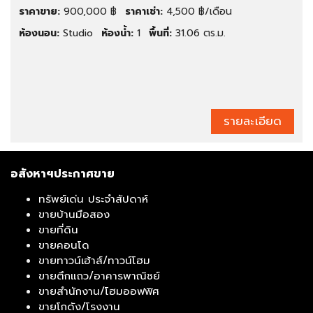
ราคาขาย:
900,000 ฿
ราคาเช่า:
4,500 ฿/เดือน
ห้องนอน:
Studio
ห้องน้ำ:
1
พื้นที่:
31.06 ตร.ม.
รายละเอียด
อสังหาฯประกาศขาย
ทรัพย์เด่น ประจำสัปดาห์
ขายบ้านมือสอง
ขายที่ดิน
ขายคอนโด
ขายทาวน์เฮ้าส์/ทาวน์โฮม
ขายตึกแถว/อาคารพาณิชย์
ขายสำนักงาน/โฮมออฟฟิศ
ขายโกดัง/โรงงาน