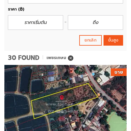
ราคา
(฿)
ยกเลิก
ขั้นสูง
30 FOUND
เพชรเกษม
ขาย