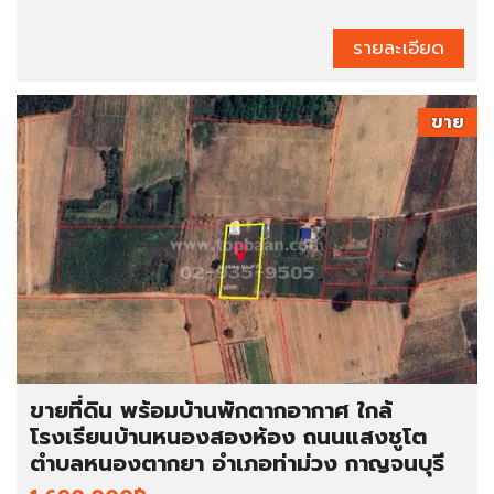
รายละเอียด
ขาย
ขายที่ดิน พร้อมบ้านพักตากอากาศ ใกล้
โรงเรียนบ้านหนองสองห้อง ถนนแสงชูโต
ตำบลหนองตากยา อำเภอท่าม่วง กาญจนบุรี