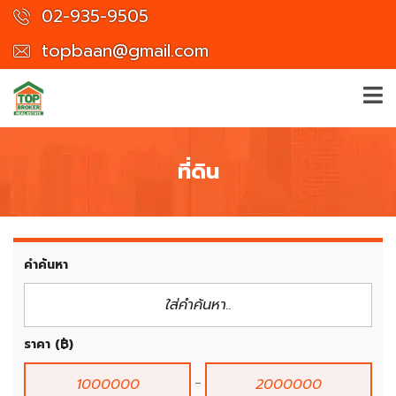
02-935-9505
topbaan@gmail.com
ที่ดิน
คำค้นหา
ราคา
(฿)