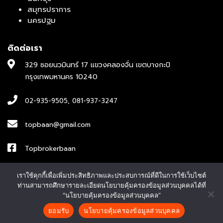
สมุทรปราการ
นครปฐม
ติดต่อเรา
329 ซอยนวมินทร์ 17 แขวงคลองจั่น เขตบางกะปิ
กรุงเทพมหานคร 10240
02-935-9505
,
081-937-3247
topbaan@gmail.com
Topbrokerbaan
ID : topbroker1
เราใช้คุกกี้เพื่อเพิ่มประสิทธิภาพและประสบการณ์ที่ดีในการใช้เว็บไซต์
ท่านสามารถศึกษารายละเอียดนโยบายคุ้มครองข้อมูลส่วนบุคคลได้ที่
“นโยบายคุ้มครองข้อมูลส่วนบุคคล”
© Copyright 2022 บริษัท ท๊อป โบรกเกอร์ จำกัด Designed by
CJ
ยอมรับ
นโยบายคุ้มครองข้อมูลส่วนบุคคล
↓
Soft Co., Ltd.