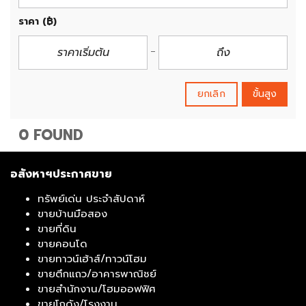
ราคา
(฿)
ยกเลิก
ขั้นสูง
0 FOUND
อสังหาฯประกาศขาย
ทรัพย์เด่น ประจำสัปดาห์
ขายบ้านมือสอง
ขายที่ดิน
ขายคอนโด
ขายทาวน์เฮ้าส์/ทาวน์โฮม
ขายตึกแถว/อาคารพาณิชย์
ขายสำนักงาน/โฮมออฟฟิศ
ขายโกดัง/โรงงาน