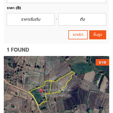
ราคา
(฿)
ยกเลิก
ขั้นสูง
1 FOUND
ขาย