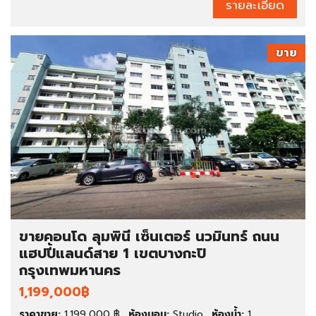
รายละเอียด
ขาย
ขายคอนโด ลุมพินี เซ็นเตอร์ นวมินทร์ ถนน
แฮปปี้แลนด์สาย 1 เขตบางกะปิ
กรุงเทพมหานคร
1,199,000฿
ราคาขาย:
1,199,000 ฿
ห้องนอน:
Studio
ห้องน้ำ:
1