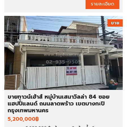
รายละเอียด
ขาย
ขายทาวน์เฮ้าส์ หมู่บ้านเสนาวิลล่า 84 ซอย
แฮปปี้แลนด์ ถนนลาดพร้าว เขตบางกะปิ
กรุงเทพมหานคร
5,200,000฿