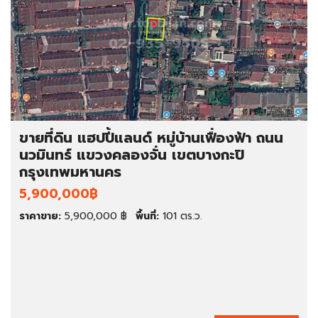
ขายที่ดิน แฮปปี้แลนด์ หมู่บ้านเฟื่องฟ้า ถนน
นวมินทร์ แขวงคลองจั่น เขตบางกะปิ
กรุงเทพมหานคร
5,900,000฿
ราคาขาย:
5,900,000 ฿
พื้นที่:
101 ตร.ว.