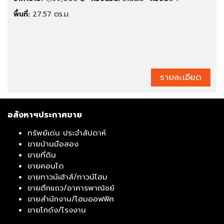
พื้นที่:
27.57 ตร.ม.
รายละเอียด
อสังหาฯประกาศขาย
ทรัพย์เด่น ประจำสัปดาห์
ขายบ้านมือสอง
ขายที่ดิน
ขายคอนโด
ขายทาวน์เฮ้าส์/ทาวน์โฮม
ขายตึกแถว/อาคารพาณิชย์
ขายสำนักงาน/โฮมออฟฟิศ
ขายโกดัง/โรงงาน