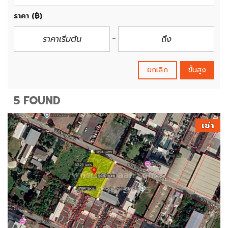
ราคา
(฿)
ยกเลิก
ขั้นสูง
5 FOUND
เช่า