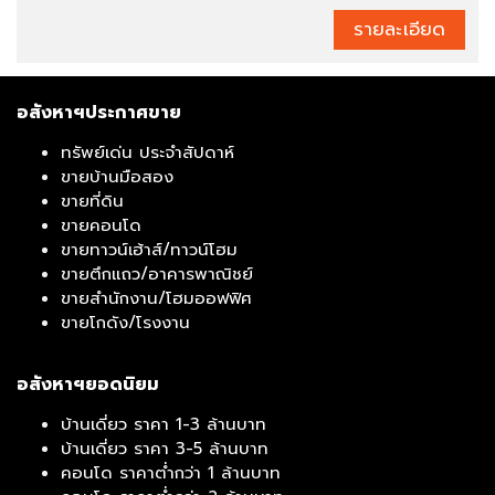
รายละเอียด
อสังหาฯประกาศขาย
ทรัพย์เด่น ประจำสัปดาห์
ขายบ้านมือสอง
ขายที่ดิน
ขายคอนโด
ขายทาวน์เฮ้าส์/ทาวน์โฮม
ขายตึกแถว/อาคารพาณิชย์
ขายสำนักงาน/โฮมออฟฟิศ
ขายโกดัง/โรงงาน
อสังหาฯยอดนิยม
บ้านเดี่ยว ราคา 1-3 ล้านบาท
บ้านเดี่ยว ราคา 3-5 ล้านบาท
คอนโด ราคาต่ำกว่า 1 ล้านบาท