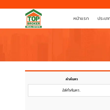
หน้าแรก
ประเภท
บ้
ที่
า
ดิ
น
น
ค
ท
อ
า
น
ว
คำค้นหา
โ
น์
ด
เ
มิ
ฮ้
เ
า
นี
ส์
ย
/