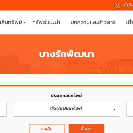
02-
สินทรัพย์
ทรัพย์แนะนำ
บทความและข่าวสาร
เกี
บางรักพัฒนา
ที
ม
ง
า
น
มื
อ
ประเภทสินทรัพย์
อ
า
ประเภทสินทรัพย์
ชี
พ
ยกเลิก
ขั้นสูง
ร่