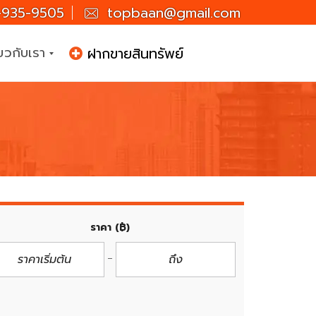
935-9505
topbaan@gmail.com
่ยวกับเรา
ฝากขายสินทรัพย์
ราคา
(฿)