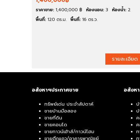
1,400,000฿
ช่
ช
า
ย์
ราคาขาย:
1,400,000 ฿
ห้องนอน:
3
ห้องน้ำ:
2
พื้นที่:
120 ตร.ม.
พื้นที่:
16 ตร.ว.
สำ
โ
นั
ก
ก
ดั
ง
ง
า
/
น
โ
/
ร
รายละเอียด
โ
ง
ฮ
ง
ม
า
อ
น
อ
อสังหาฯประกาศขาย
อสังห
ฟ
ฟิ
ทรัพย์เด่น ประจำสัปดาห์
บ
ศ
ขายบ้านมือสอง
บ
ขายที่ดิน
ค
โ
กิ
ขายคอนโด
ค
ร
จ
ขายทาวน์เฮ้าส์/ทาวน์โฮม
ท
ง
ก
ขายตึกแถว/อาคารพาณิชย์
ท