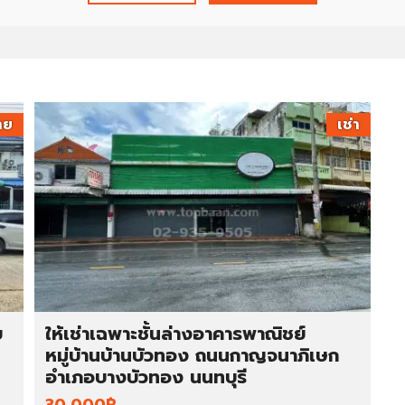
ว
ม
ง
า
น
กั
บ
าย
เช่า
เ
ร
า
ภ
า
พ
ก
า
ร
ย
ให้เช่าเฉพาะชั้นล่างอาคารพาณิชย์
ทำ
หมู่บ้านบ้านบัวทอง ถนนกาญจนาภิเษก
ง
า
อำเภอบางบัวทอง นนทบุรี
น