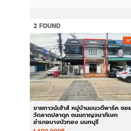
ม
ท
า
ว
น์
โ
2 FOUND
ฮ
ม
ข
อ
ตึ
พ
ก
า
แ
ร์
ถ
ท
ว
เ
/
ม
อ
น
า
ท์
ค
/
า
ขายทาวน์เฮ้าส์ หมู่บ้านมนวดีพาร์ค ซอ
ห้
ร
อ
พ
วัดลาดปลาดุก ถนนกาญจนาภิเษก
ง
า
อำเภอบางบัวทอง นนทบุรี
เ
ณิ