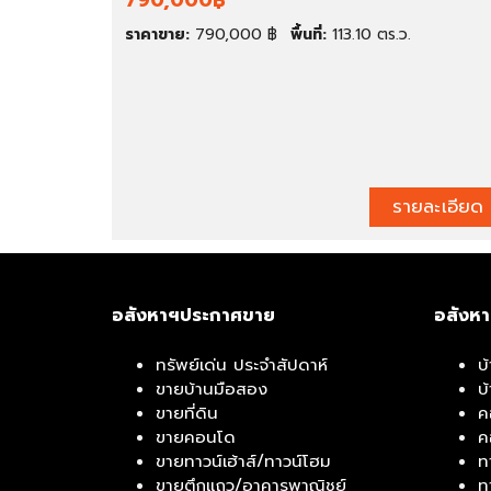
790,000฿
ช่
ช
า
ย์
ราคาขาย:
790,000 ฿
พื้นที่:
113.10 ตร.ว.
สำ
โ
นั
ก
ก
ดั
ง
ง
า
/
น
โ
/
ร
รายละเอียด
โ
ง
ฮ
ง
ม
า
อ
น
อ
อสังหาฯประกาศขาย
อสังห
ฟ
ฟิ
ทรัพย์เด่น ประจำสัปดาห์
บ
ศ
ขายบ้านมือสอง
บ
ขายที่ดิน
ค
โ
กิ
ขายคอนโด
ค
ร
จ
ขายทาวน์เฮ้าส์/ทาวน์โฮม
ท
ง
ก
ขายตึกแถว/อาคารพาณิชย์
ท