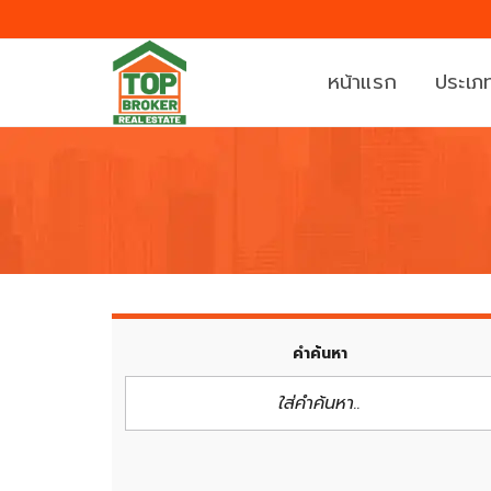
หน้าแรก
ประเภท
บ้
ที่
า
ดิ
น
น
ค
ท
อ
า
น
ว
คำค้นหา
โ
น์
ด
เ
มิ
ฮ้
เ
า
นี
ส์
ย
/