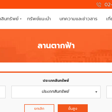
02-
สินทรัพย์
ทรัพย์แนะนำ
บทความและข่าวสาร
เกี
ลานตากฟ้า
ที
ม
ง
า
น
มื
อ
ประเภทสินทรัพย์
อ
า
ประเภทสินทรัพย์
ชี
พ
ยกเลิก
ขั้นสูง
ร่