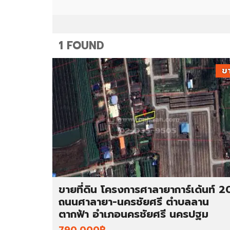
ม
ท
า
ว
น์
โ
1 FOUND
ฮ
ม
ข
อ
ตึ
พ
ก
า
แ
ร์
ถ
ท
ว
เ
/
ม
อ
น
า
ท์
ค
/
า
ขายที่ดิน โครงการศาลายาการ์เด้นท์ 2
ห้
ร
อ
พ
ถนนศาลายา-นครชัยศรี ตำบลลาน
ง
า
ตากฟ้า อำเภอนครชัยศรี นครปฐม
เ
ณิ