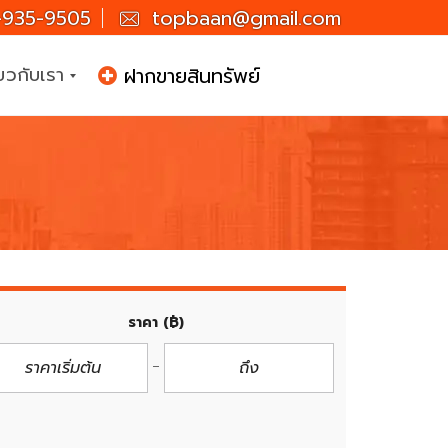
935-9505
topbaan@gmail.com
่ยวกับเรา
ฝากขายสินทรัพย์
ราคา
(฿)