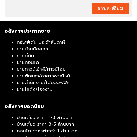
รายละเอียด
อสังหาฯประกาศขาย
ทรัพย์เด่น ประจำสัปดาห์
ขายบ้านมือสอง
ขายที่ดิน
ขายคอนโด
ขายทาวน์เฮ้าส์/ทาวน์โฮม
ขายตึกแถว/อาคารพาณิชย์
ขายสำนักงาน/โฮมออฟฟิศ
ขายโกดัง/โรงงาน
อสังหาฯยอดนิยม
บ้านเดี่ยว ราคา 1-3 ล้านบาท
บ้านเดี่ยว ราคา 3-5 ล้านบาท
คอนโด ราคาต่ำกว่า 1 ล้านบาท