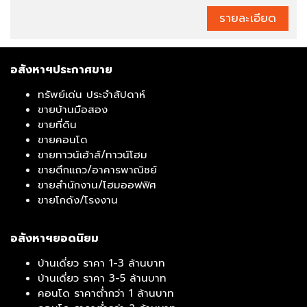
รายละเอียด
อสังหาฯประกาศขาย
ทรัพย์เด่น ประจำสัปดาห์
ขายบ้านมือสอง
ขายที่ดิน
ขายคอนโด
ขายทาวน์เฮ้าส์/ทาวน์โฮม
ขายตึกแถว/อาคารพาณิชย์
ขายสำนักงาน/โฮมออฟฟิศ
ขายโกดัง/โรงงาน
อสังหาฯยอดนิยม
บ้านเดี่ยว ราคา 1-3 ล้านบาท
บ้านเดี่ยว ราคา 3-5 ล้านบาท
คอนโด ราคาต่ำกว่า 1 ล้านบาท