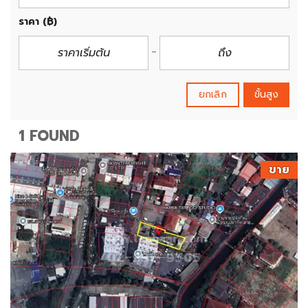
ราคา
(฿)
ยกเลิก
ขั้นสูง
1 FOUND
ขาย