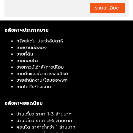
รายละเอียด
อสังหาฯประกาศขาย
ทรัพย์เด่น ประจำสัปดาห์
ขายบ้านมือสอง
ขายที่ดิน
ขายคอนโด
ขายทาวน์เฮ้าส์/ทาวน์โฮม
ขายตึกแถว/อาคารพาณิชย์
ขายสำนักงาน/โฮมออฟฟิศ
ขายโกดัง/โรงงาน
อสังหาฯยอดนิยม
บ้านเดี่ยว ราคา 1-3 ล้านบาท
บ้านเดี่ยว ราคา 3-5 ล้านบาท
คอนโด ราคาต่ำกว่า 1 ล้านบาท