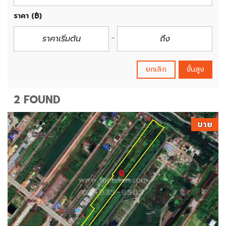
ราคา
(฿)
ยกเลิก
ขั้นสูง
2 FOUND
ขาย