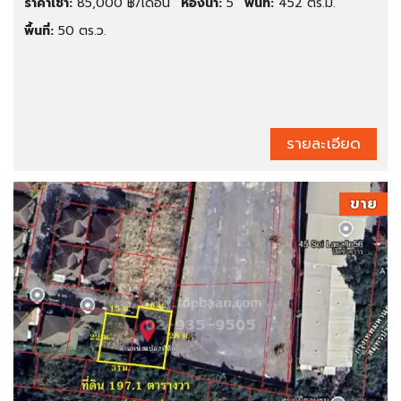
ราคาเช่า:
85,000 ฿/เดือน
ห้องน้ำ:
5
พื้นที่:
452 ตร.ม.
พื้นที่:
50 ตร.ว.
รายละเอียด
ขาย